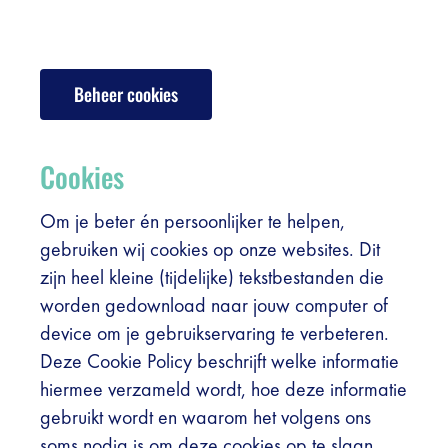
Registreer
Vacatures
Beheer cookies
Sponsors
Cookies
Praktische info bezoekers
Om je beter én persoonlijker te helpen,
Contact
gebruiken wij cookies op onze websites. Dit
zijn heel kleine (tijdelijke) tekstbestanden die
Foto's
worden gedownload naar jouw computer of
device om je gebruikservaring te verbeteren.
Deze Cookie Policy beschrijft welke informatie
hiermee verzameld wordt, hoe deze informatie
gebruikt wordt en waarom het volgens ons
soms nodig is om deze cookies op te slaan.