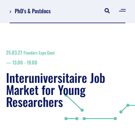
PhD's & Postdocs
[gen
Log in
Registreer
25.03.27
Flanders Expo Gent
NL
13.00
-
19.00
EN
grondplan
Interuniversitaire Job
zoeken
Market for Young
Researchers
Job Market for Young Researchers
Omkaderend programma