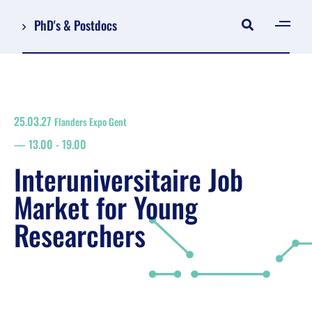
PhD's & Postdocs
[gen
Log in
Registreer
25.03.27
Flanders Expo Gent
NL
13.00
-
19.00
EN
grondplan
Interuniversitaire Job
zoeken
Market for Young
Researchers
Job Market for Young Researchers
Omkaderend programma