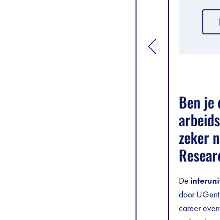
[general.toggle si
Ben je 
arbeids
zeker n
Resear
De
interun
door UGent,
career even