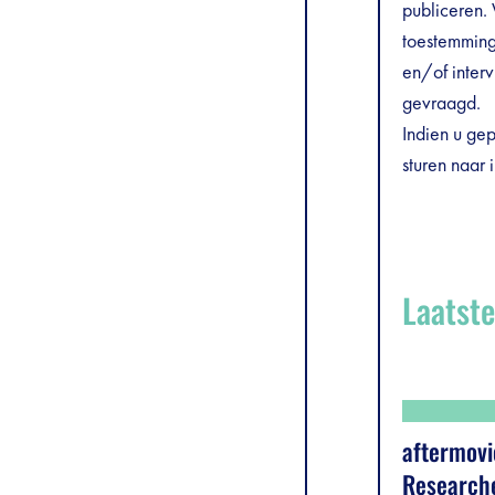
publiceren.
toestemming 
en/of inter
gevraagd.
Indien u gep
sturen naar
Laatst
aftermovi
Research