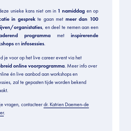
deze unieke kans niet om in
1 namiddag
en op
catie
in gesprek
te gaan met
meer dan 100
ijven/organistaties
, en deel te nemen aan een
aderend programma
met
inspirerende
kshops
en
infosessies
.
d je voor op het live career event via het
ebreid online voorprogramma
. Meer info over
nline én live aanbod aan workshops en
essies, zal te gepasten tijde worden bekend
akt.
je vragen, contacteer
dr. Katrien Daemen-de
er
.