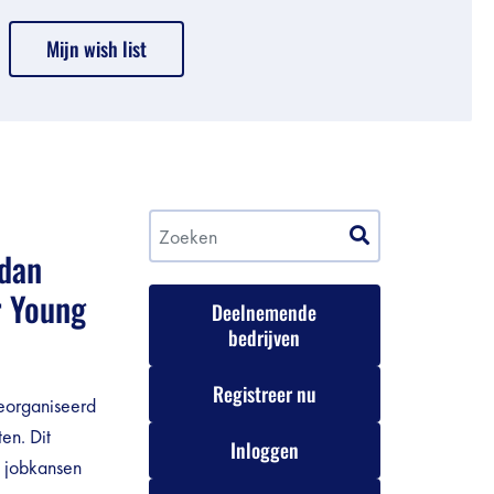
Mijn wish list
 dan
r Young
Deelnemende
bedrijven
Registreer nu
georganiseerd
en. Dit
Inloggen
e jobkansen