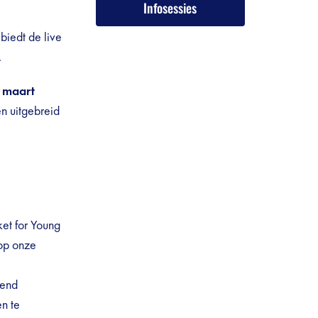
Infosessies
biedt de live
.
 maart
en uitgebreid
ket for Young
 op onze
gend
n te