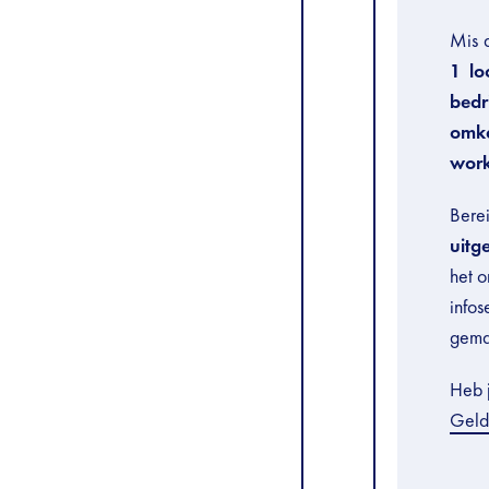
Mis 
1 lo
bedr
omk
wor
Berei
uitg
het o
infos
gema
Heb 
Geld