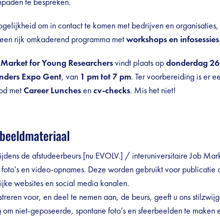
paden te bespreken.
elijkheid om in contact te komen met bedrijven en organisaties, 
 een rijk omkaderend programma met
workshops en
infosessies
b Market for Young Researchers
vindt plaats op
donderdag 26
anders Expo Gent
, van
1 pm tot 7 pm
. Ter voorbereiding is er e
bod met
Career Lunches
en
cv-checks
. Mis het niet!
 beeldmateriaal
jdens de afstudeerbeurs [nu EVOLV.] / interuniversitaire Job Mar
 foto’s en video-opnames. Deze worden gebruikt voor publicatie
ijke websites en social media kanalen.
streren voor, en deel te nemen aan, de beurs, geeft u ons stilzwij
 om niet-geposeerde, spontane foto’s en sfeerbeelden te maken e