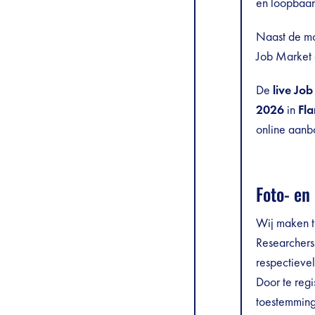
en loopbaan
Naast de mog
Job Market
De
live Jo
2026
in
Fl
online aan
Foto- en
Wij maken ti
Researchers
respectievel
Door te regi
toestemming