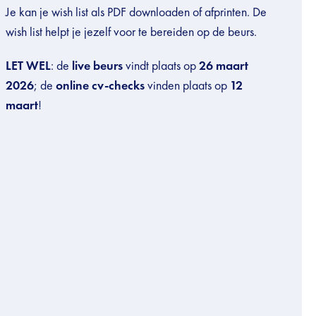
Je kan je wish list als PDF downloaden of afprinten. De
wish list helpt je jezelf voor te bereiden op de beurs.
LET WEL
: de
live beurs
vindt plaats op
26 maart
2026
; de
online cv-checks
vinden plaats op
12
maart
!