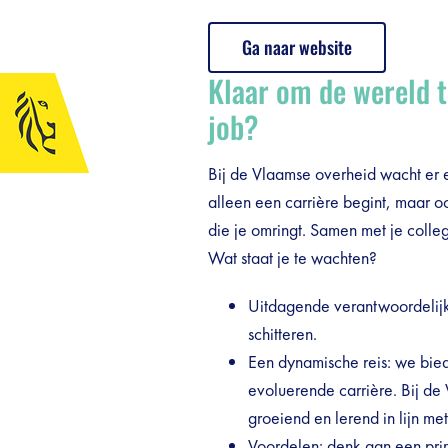
Ga naar website
Klaar om de wereld t
job?
Bij de Vlaamse overheid wacht er e
alleen een carrière begint, maar 
die je omringt. Samen met je colleg
debar]
Wat staat je te wachten?
Uitdagende verantwoordelijkh
schitteren.
Een dynamische reis: we bie
evoluerende carrière. Bij de
groeiend en lerend in lijn me
Voordelen: denk aan een prim