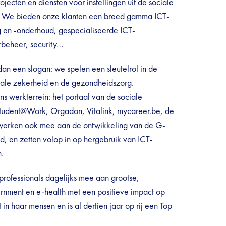
ojecten en diensten voor instellingen uit de sociale
. We bieden onze klanten een breed gamma ICT-
g en -onderhoud, gespecialiseerde ICT-
rbeheer, security…
dan een slogan: we spelen een sleutelrol in de
ciale zekerheid en de gezondheidszorg.
s werkterrein: het portaal van de sociale
Student@Work, Orgadon, Vitalink, mycareer.be, de
 werken ook mee aan de ontwikkeling van de G-
, en zetten volop in op hergebruik van ICT-
.
ofessionals dagelijks mee aan grootse,
nment en e-health met een positieve impact op
in haar mensen en is al dertien jaar op rij een Top