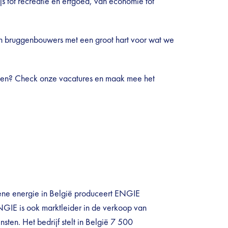
js tot recreatie en erfgoed, van economie tot
 en bruggenbouwers met een groot hart voor wat we
ukken? Check onze vacatures en maak mee het
ene energie in België produceert ENGIE
. ENGIE is ook marktleider in de verkoop van
nsten. Het bedrijf stelt in België 7 500