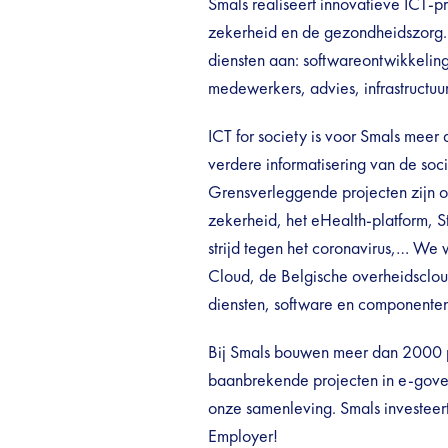
Smals realiseert innovatieve ICT-pr
zekerheid en de gezondheidszorg
diensten aan: softwareontwikkelin
medewerkers, advies, infrastructuu
ICT for society is voor Smals meer 
verdere informatisering van de so
Grensverleggende projecten zijn on
zekerheid, het eHealth-platform, 
strijd tegen het coronavirus,… We
Cloud, de Belgische overheidscloud
diensten, software en componenten
Bij Smals bouwen meer dan 2000 pr
baanbrekende projecten in e-gover
onze samenleving. Smals investeert 
Employer!