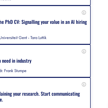
e PhD CV: Signalling your value in an AI hiring
Universiteit Gent - Tara Luttik
u need in industry
dr. Frank Stumpe
laining your research. Start communicating
e.