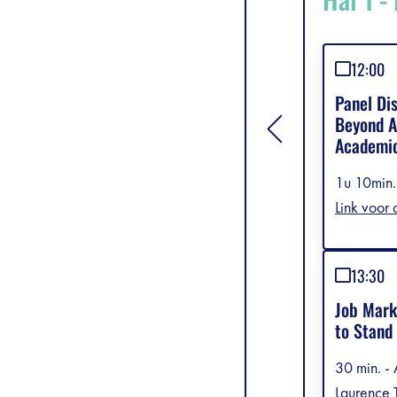
12:00
Panel Dis
Beyond A
[general.toggle si
Academic
1u 10min.
Link voor
13:30
Job Mark
to Stand
30 min. 
Laurence 