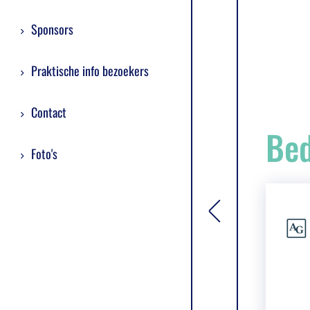
Sponsors
Praktische info bezoekers
Contact
Bed
Foto's
[general.toggle si