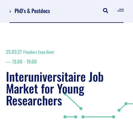
PhD's & Postdocs
[gen
Log in
Registreer
25.03.27
Flanders Expo Gent
NL
13.00
-
19.00
EN
grondplan
Interuniversitaire Job
zoeken
Market for Young
Researchers
Job Market for Young Researchers
Omkaderend programma