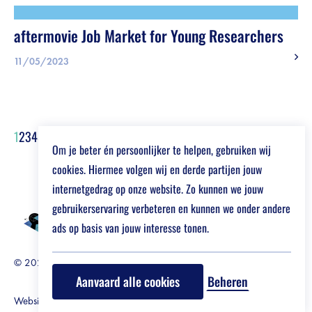
aftermovie Job Market for Young Researchers
11/05/2023
1
2
3
4
5
>
>>
Om je beter én persoonlijker te helpen, gebruiken wij
cookies. Hiermee volgen wij en derde partijen jouw
internetgedrag op onze website. Zo kunnen we jouw
gebruikerservaring verbeteren en kunnen we onder andere
ads op basis van jouw interesse tonen.
© 2026 Job Market For Young Researchers
Disclaimer
Aanvaard alle cookies
Beheren
Website by Who Owns The Zebra
-
Design by Toech